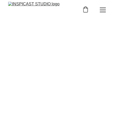
Studio de podcast,
création de contenu
et
live 
stream